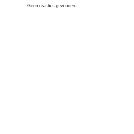
Geen reacties gevonden..
GROEPEN
WEBSITES
RECENT
Wijkondersteuner
Planner
SBV-team