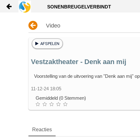
SONENBREUGELVERBINDT
Naar content
HOME
Video
NIEUWS
AFSPELEN
NOODCONTACTKAART
Vestzaktheater - Denk aan mij
WIE ZIJN WIJ?
Voorstelling van de uitvoering van "Denk aan mij" o
HOE WERKT HET?
11-12-24 18:05
Gemiddeld (0 Stemmen)
CONTACT
HELP
Reacties
SON EN BREUGEL TV