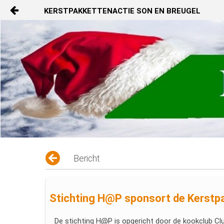
KERSTPAKKETTENACTIE SON EN BREUGEL
Naar content
Kerstpakketenactie
Bestuur
Oprichtingsakte/Kvk
Info
Media
Bericht
Contact
kpa_jaarverslag
Stichting H@P sponsort de Kerstp
De stichting H@P is opgericht door de kookclub Cl