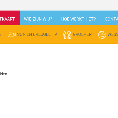
TKAART
WIE ZIJN WIJ?
HOE WERKT HET?
CONT
N
SON EN BREUGEL TV
GROEPEN
WEBS
lden.