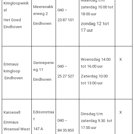
Maandag t/m
Kringloopwink
Meerenakk
zaterdag 10.00 tot
el
040 –
erweg 2
18.00 uur
Het Goed
23 87 101
zondag 12 tot
Eindhoven
Eindhoven
17 uur
Woensdag 14.00
X
Genneperw
Emmaus
040 –
tot 16.00 uur
eg 11
kringloop
25 27 527
Zaterdag 10.00
Eindhoven
Eindhoven
tot 13.00 uur
Edisonstraa
Karoesell
X
Dinsdag t/m
t
040 –
zaterdag 9.30 tot
Emmaus
17.00 uur
147 A
Woensel West
84 35 855