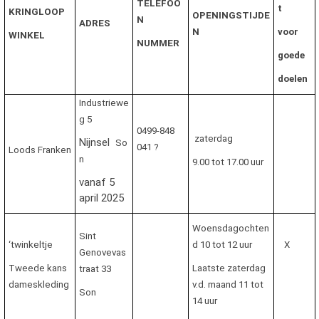
TELEFOO
t
KRINGLOOP
OPENINGSTIJDE
N
ADRES
N
voor
WINKEL
NUMMER
goede
doelen
Industriewe
g 5
0499-848
zaterdag
Nijnsel
So
041 ?
Loods Franken
n
9.00 tot 17.00 uur
vanaf 5
april 2025
Woensdagochten
Sint
‘twinkeltje
d 10 tot 12 uur
X
Genovevas
Tweede kans
Laatste zaterdag
traat 33
dameskleding
v.d. maand 11 tot
Son
14 uur