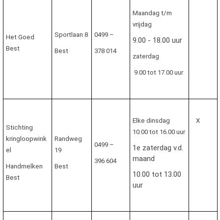
Maandag t/m
vrijdag
Sportlaan 8
0499 –
Het Goed
9.00 - 18.00 uur
Best
Best
378 014
zaterdag
9.00 tot 17.00 uur
Elke dinsdag
X
Stichting
10.00 tot 16.00 uur
kringloopwink
Randweg
0499 –
1e zaterdag v.d.
el
19
maand
396 604
Handmelken
Best
10.00 tot 13.00
Best
uur