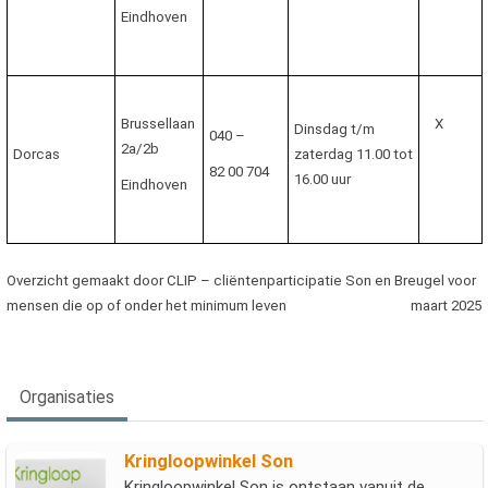
Eindhoven
Brussellaan
X
Dinsdag t/m
040 –
2a/2b
Dorcas
zaterdag 11.00 tot
82 00 704
16.00 uur
Eindhoven
Overzicht gemaakt door CLIP – cliëntenparticipatie Son en Breugel voor
mensen die op of onder het minimum leven maart 2025
Organisaties
Kringloopwinkel Son
Kringloopwinkel Son is ontstaan vanuit de