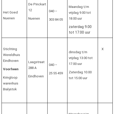
De Pinckart
Maandag t/m
12
040 –
Het Goed
vrijdag
9.00 tot
Nuenen
Nuenen
18.00 uur
303 84 05
zaterdag 9.00
tot 17.00 uur
Stichting
X
dinsdag t/m
Wereldhuis
vrijdag 13.00 tot
Eindhoven
Laagstraat
17.00 uur
040 –
288 A
Voorheen
Zaterdag
10.00
25 55 459
Eindhoven
Kringloop
tot 15.00 uur
warenhuis
Bialystok