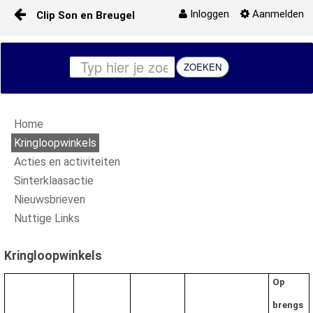
Inloggen
Aanmelden
Clip Son en Breugel
Naar content
Start
ZOEKEN
Kringloopwinkels
Home
Acties en activiteiten
Kringloopwinkels
Acties en activiteiten
Media
Sinterklaasactie
Nieuwsbrieven
Nuttige links
Nuttige Links
Contact
Kringloopwinkels
Nieuwsbrieven
Op
brengs