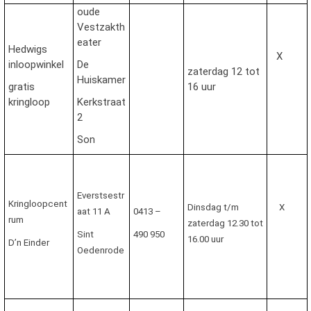
oude
Vestzakth
eater
Hedwigs
X
inloopwinkel
De
zaterdag 12 tot
Huiskamer
gratis
16 uur
kringloop
Kerkstraat
2
Son
Everstsestr
Kringloopcent
Dinsdag t/m
X
aat 11 A
0413
–
rum
zaterdag 12.30 tot
Sint
490 950
16.00 uur
D’n Einder
Oedenrode