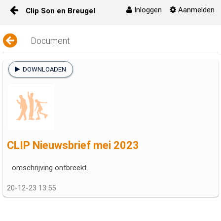
Inloggen
Aanmelden
Clip Son en Breugel
Naar content
Document
Start
Kringloopwinkels
DOWNLOADEN
Acties en activiteiten
Media
Nuttige links
CLIP Nieuwsbrief mei 2023
omschrijving ontbreekt..
Contact
20-12-23 13:55
Nieuwsbrieven