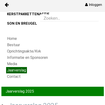
Inloggen
KERSTPAKKETTENACTIE
Naar content
Kerstpakketenactie
SON EN BREUGEL
Bestuur
Home
Oprichtingsakte/Kvk
Bestuur
Oprichtingsakte/Kvk
Info
Informatie en Sponsoren
Media
Media
Jaarverslag
Contact
Contact
Jaarverslag 2025
kpa_jaarverslag