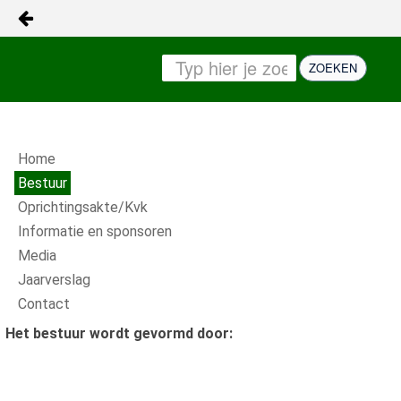
KERSTPAKKETTENACTIE
Naar content
ZOEKEN
Kerstpakketenactie
SON EN BREUGEL
Bestuur
Home
Oprichtingsakte/Kvk
Bestuur
Oprichtingsakte/Kvk
Info
Informatie en sponsoren
Media
Media
Jaarverslag
Contact
Contact
Het bestuur wordt gevormd door:
kpa_jaarverslag