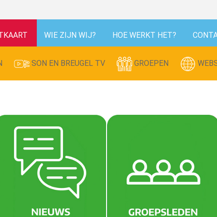
TKAART
WIE ZIJN WIJ?
HOE WERKT HET?
CONT
N
SON EN BREUGEL TV
GROEPEN
WEBS